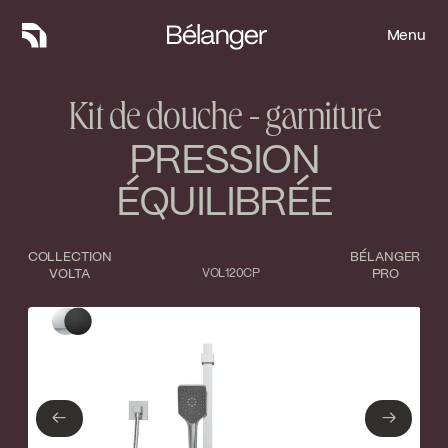
Menu
Menu
Kit de douche - garniture
PRESSION
ÉQUILIBRÉE
COLLECTION
BÉLANGER
VOLTA
VOL120CP
PRO
Type de finition
Fermer
Chrome poli
Noir mat
←
→