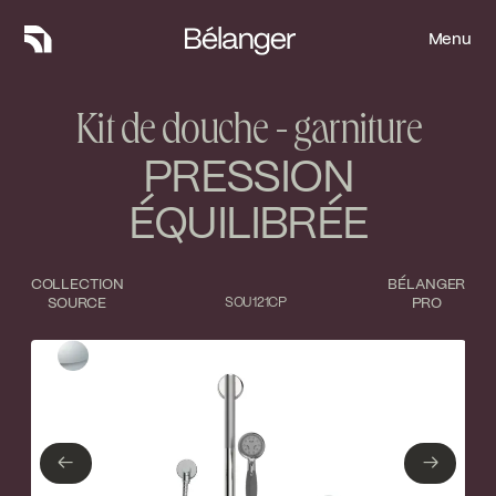
Menu
Menu
Kit de douche - garniture
PRESSION
ÉQUILIBRÉE
COLLECTION
BÉLANGER
SOURCE
SOU121CP
PRO
Type de finition
Fermer
Chrome poli
←
→