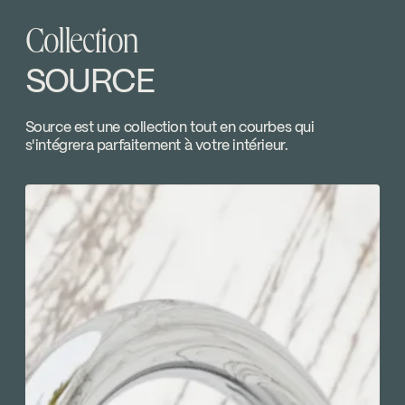
Ecologiq
compatible avec les installations
Collection
SPECS
SOU121CP
primaires des séries 90VSR et 90VZR
Download ↘
SOURCE
Valve à pression équilibrée
Limiteur de température ajustable
Temp Limit Calibration FC9AC010_FC9AC010
Source est une collection tout en courbes qui
s'intégrera parfaitement à votre intérieur.
Contrôle de volume
Download ↘
Code / Original: KIT-SOU121VTCP