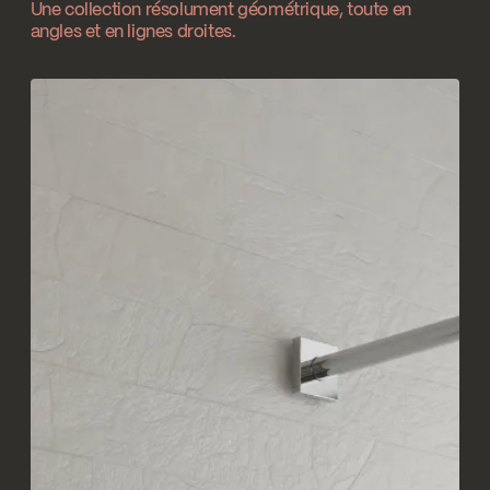
Temp Limit Calibration FC9AC010_FC9AC010
Une collection résolument géométrique, toute en
angles et en lignes droites.
Download ↘