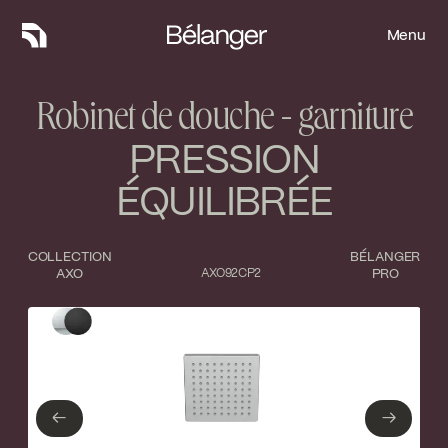
Menu
Menu
Robinet de douche - garniture
PRESSION
ÉQUILIBRÉE
COLLECTION
BÉLANGER
AXO
AXO92CP2
PRO
Type de finition
Fermer
Chrome poli
Noir mat
←
→