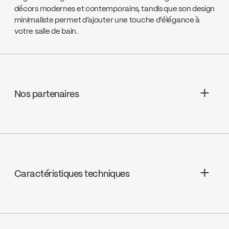
décors modernes et contemporains, tandis que son design
minimaliste permet d’ajouter une touche d’élégance à
votre salle de bain.
Nos partenaires
Aquifier Distribution LTD
Go to the website ↘
Caractéristiques techniques
Deschênes
Go to the website ↘
Garantie à vie limitée
EMCO LTD