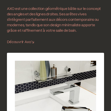
AXO est une collection géométrique bâtie sur le concept
des angles et des lignes droites. Ses arêtes vives
s'intègrent parfaitement aux décors contemporains ou
modernes, tandis que son design minimaliste apporte
grâce et raffinement à votre salle de bain.
Découvrir Axo
↘