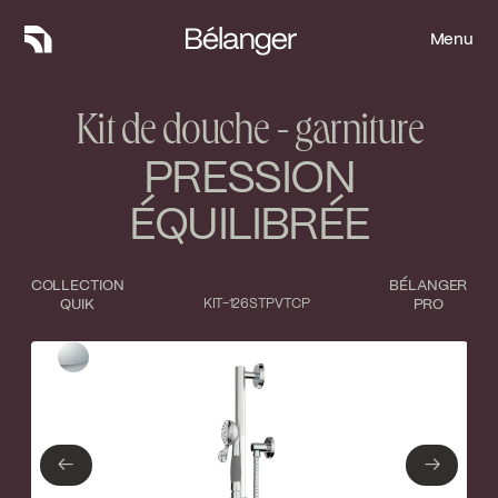
Menu
Menu
Kit de douche - garniture
PRESSION
ÉQUILIBRÉE
COLLECTION
BÉLANGER
QUIK
KIT-126STPVTCP
PRO
Type de finition
Fermer
Chrome poli
←
→