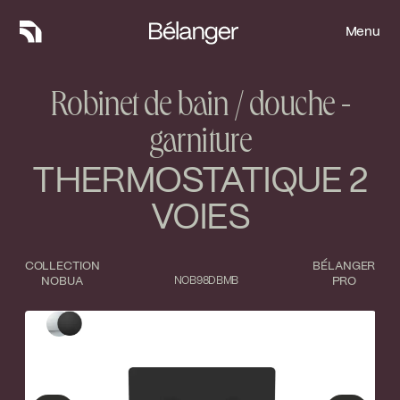
Menu
Menu
Robinet de bain / douche -
garniture
THERMOSTATIQUE 2
VOIES
COLLECTION
BÉLANGER
NOBUA
NOB98DBMB
PRO
Type de finition
Fermer
Chrome poli
Noir mat