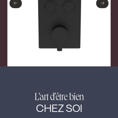
←
→
←
→
L'art d'être bien
CHEZ SOI