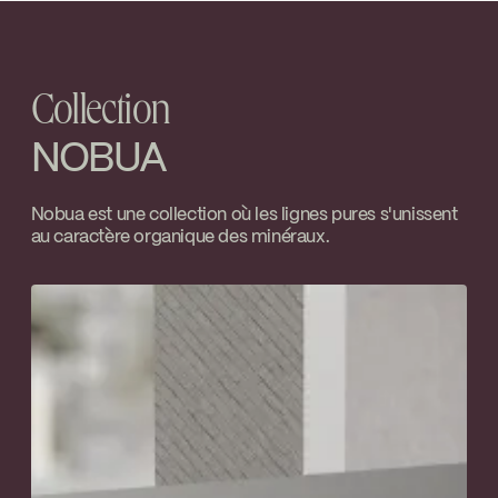
INSTRUCTIONS
NOB98DBMB
Go to the website ↘
Download ↘
Collection
SPECS
NOB98DBMB
Download ↘
NOBUA
Nobua est une collection où les lignes pures s'unissent
au caractère organique des minéraux.