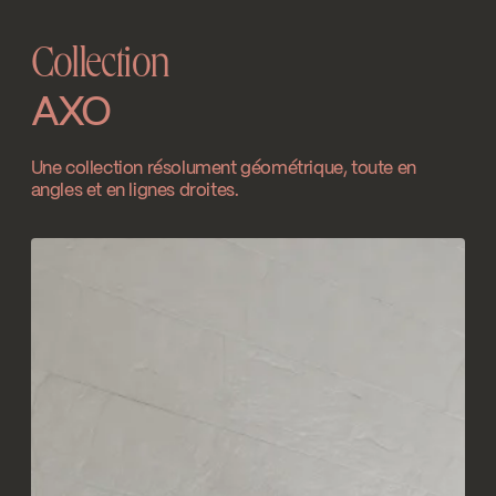
interrompue
Download ↘
Collection
SPECS
1000000533
Download ↘
AXO
Une collection résolument géométrique, toute en
angles et en lignes droites.