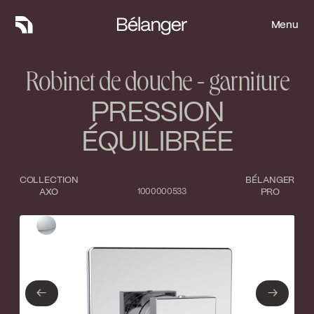
Menu
Menu
Robinet de douche - garniture
PRESSION
ÉQUILIBRÉE
COLLECTION
BÉLANGER
AXO
1000000533
PRO
Type de finition
Fermer
Chrome poli
←
→