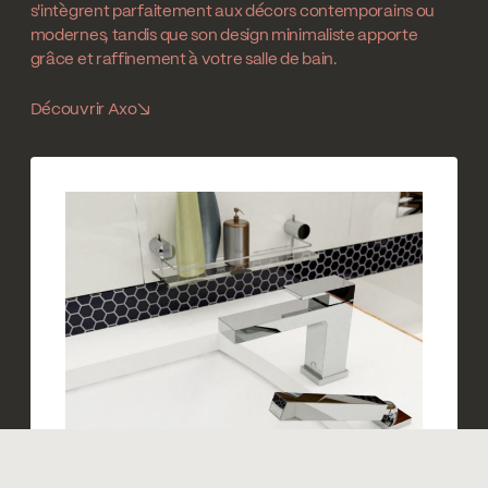
s'intègrent parfaitement aux décors contemporains ou
modernes, tandis que son design minimaliste apporte
grâce et raffinement à votre salle de bain.
Découvrir Axo
↘