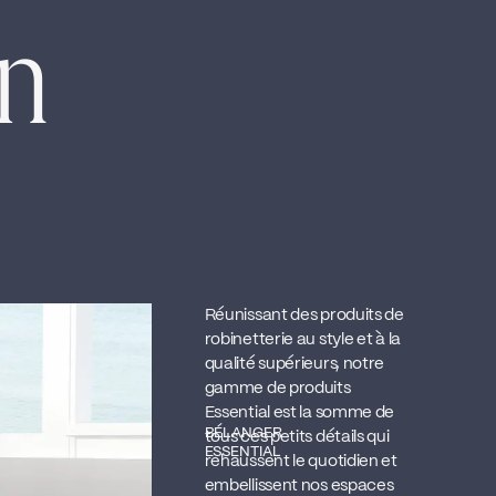
en
Réunissant des produits de
robinetterie au style et à la
qualité supérieurs, notre
gamme de produits
Essential est la somme de
BÉLANGER
tous ces petits détails qui
ESSENTIAL
rehaussent le quotidien et
embellissent nos espaces