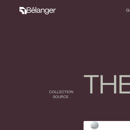
G
G
TH
COLLECTION
SOURCE