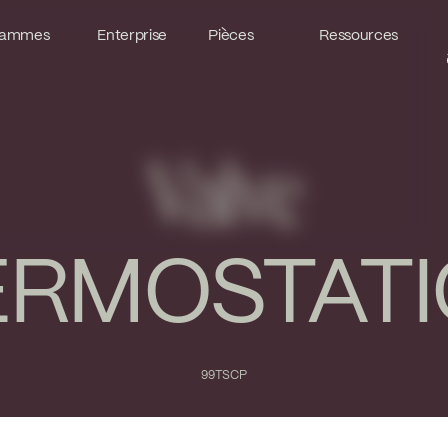
ammes
ammes
Enterprise
Enterprise
Pièces
Pièces
Ressources
Ressources
Valve
ERMOSTATI
99TSCP