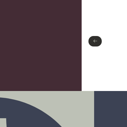
Type de finition
Chrome poli
←
←