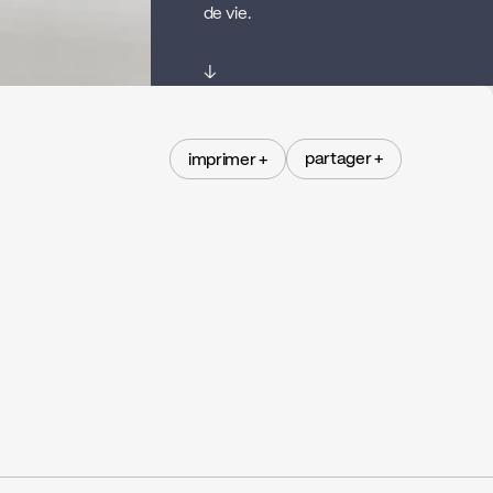
de vie.
↓
partager +
imprimer +
partager +
imprimer +