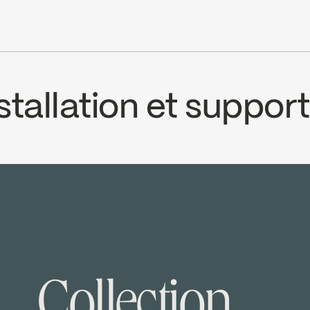
t de 5-5/16 à 6-1/2 pouces c/c
alimentation d’eau froide est interrompue
tallation et support
CS
99TSCP
ad ↘
Collection