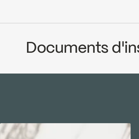
Installation exposée à entraxe varian
Fermeture automatique du débit si l’
cUPC
Documents d'ins
INSTRUCTIONS
99TSCP
SPE
Download ↘
Downlo