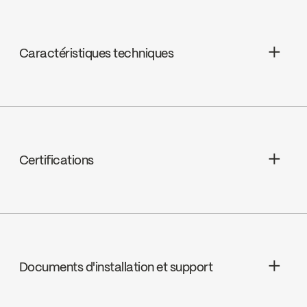
Go to the website ↘
Caractéristiques techniques
Garantie à vie limitée
Cartouches : Céramique à pression
équilibrée, FC9AC010
Certifications
Valve - Compatibilité : Garniture
compatible avec les installations
primaires des séries 90VSR et 90VZR
ADA
Valve à pression équilibrée
Documents d'installation et support
Limiteur de température ajustable
cUPC
Contrôle de volume