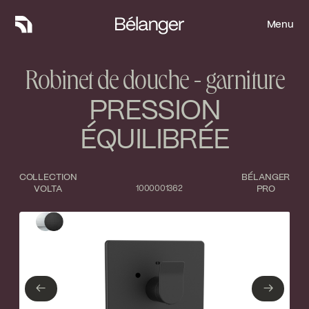
Menu
Menu
Robinet de douche - garniture
PRESSION
ÉQUILIBRÉE
COLLECTION
BÉLANGER
VOLTA
1000001362
PRO
Type de finition
Fermer
Chrome poli
Noir mat
←
→