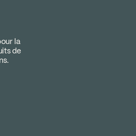
our la
uits de
ns.