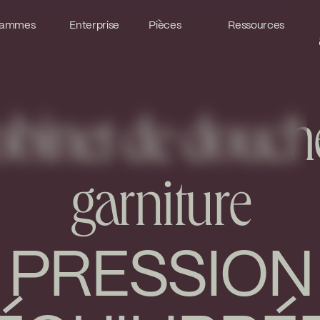
ammes
ammes
Enterprise
Enterprise
Pièces
Pièces
Ressources
Ressources
binet de douch
garniture
PRESSION