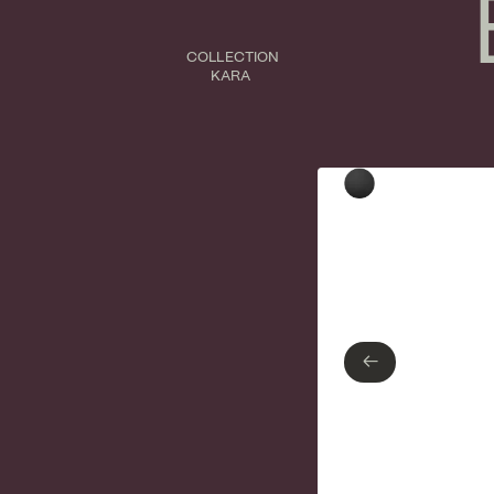
COLLECTION
KARA
Type de finition
Noir mat
←
←