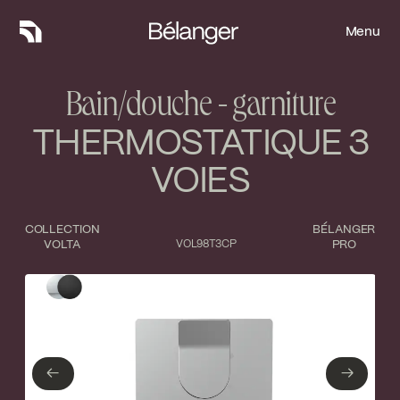
Menu
Menu
Bain/douche - garniture
THERMOSTATIQUE 3
VOIES
COLLECTION
BÉLANGER
VOLTA
VOL98T3CP
PRO
Type de finition
Fermer
Chrome poli
Noir mat
←
→