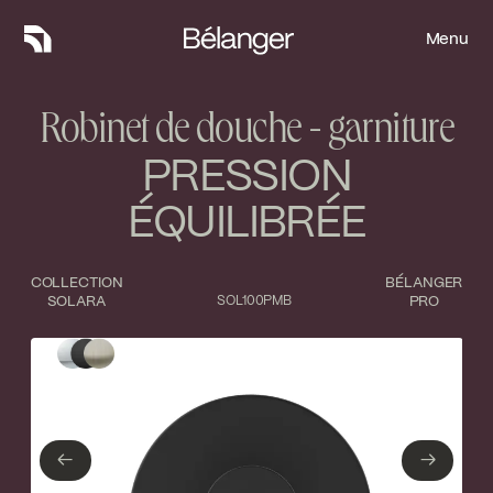
Menu
Menu
Robinet de douche - garniture
PRESSION
ÉQUILIBRÉE
COLLECTION
BÉLANGER
SOLARA
SOL100PMB
PRO
Type de finition
Fermer
Chrome poli
Noir mat
←
→