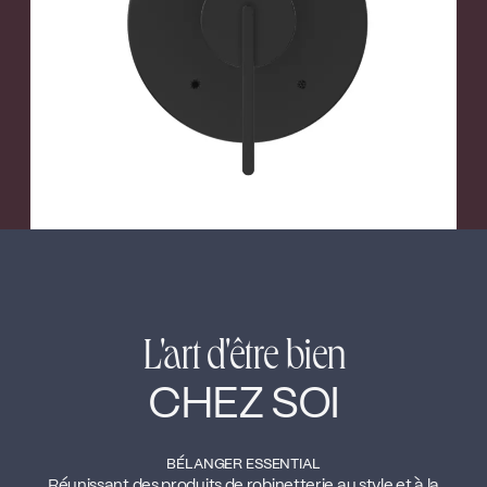
←
→
Nickel brossé
L'art d'être bien
CHEZ SOI
BÉLANGER ESSENTIAL
Réunissant des produits de robinetterie au style et à la