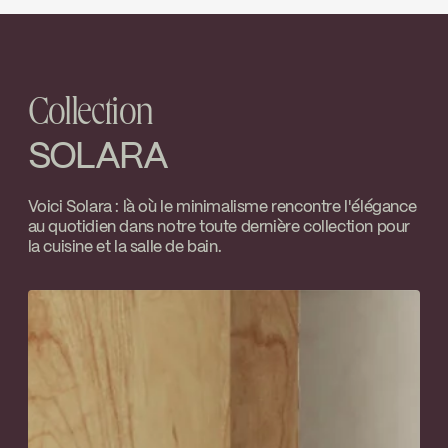
J.U. Houle
Fermeture automatique du débit si
INSTRUCTIONS
SOL100PMB
l’alimentation d’eau froide est
Go to the website ↘
interrompue
Download ↘
Collection
SPECS
SOL100PMB
Download ↘
SOLARA
Temp Limit Calibration FC9AC010_FC9AC010
Voici Solara : là où le minimalisme rencontre l'élégance
au quotidien dans notre toute dernière collection pour
Download ↘
la cuisine et la salle de bain.