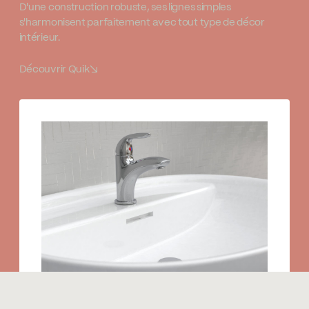
D'une construction robuste, ses lignes simples
s'harmonisent parfaitement avec tout type de décor
intérieur.
Découvrir Quik
↘