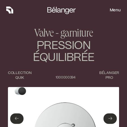
Menu
Menu
Valve - garniture
PRESSION
ÉQUILIBRÉE
COLLECTION
BÉLANGER
QUIK
1000000394
PRO
Type de finition
Fermer
Chrome poli
Noir mat
←
→