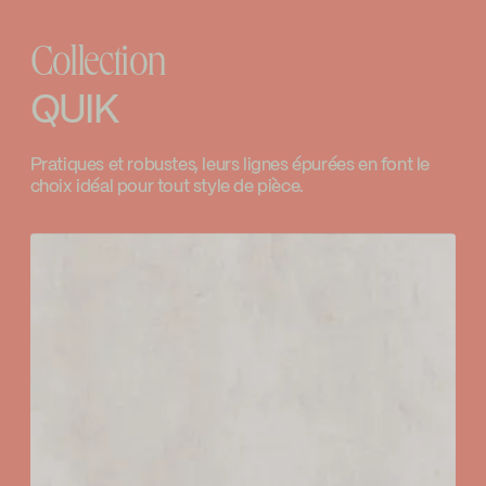
Download ↘
Marcel Baril
Collection
SPECS
1000000394
Go to the website ↘
Download ↘
QUIK
Ray-Jean inc
Temp Limit Calibration FC9AC010_FC9AC010
Pratiques et robustes, leurs lignes épurées en font le
Go to the website ↘
choix idéal pour tout style de pièce.
Download ↘
Plomberie P.A. Poulin
Go to the website ↘
GROMEC
Go to the website ↘