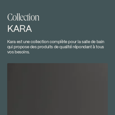
Download ↘
Collection
SPECS
KAR98DBCP
Download ↘
KARA
Kara est une collection complète pour la salle de bain
qui propose des produits de qualité répondant à tous
vos besoins.