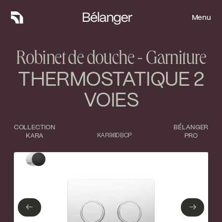
Menu
Menu
Robinet de douche - Garniture
THERMOSTATIQUE 2
VOIES
COLLECTION
BÉLANGER
KARA
KAR98DBCP
PRO
Type de finition
Fermer
Chrome poli
Noir mat
←
→