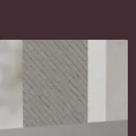
Download ↘
Dow