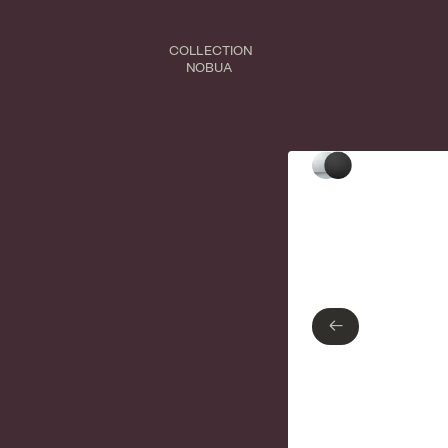
COLLECTION
NOBUA
Type de finition
Chrome poli
Noir mat
←
←