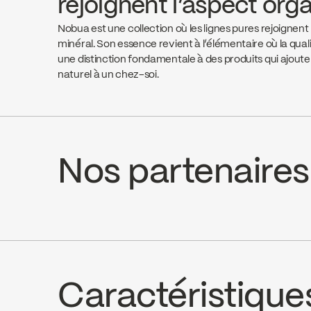
rejoignent l’aspect org
Nobua est une collection où les lignes pures rejoignent
minéral. Son essence revient à l’élémentaire où la qua
une distinction fondamentale à des produits qui ajout
naturel à un chez-soi.
Nos partenaires
Aquifier Distribution LTD
Desch
Go to the website ↘
Go to th
Caractéristique
Wolseley Canada
J.U. H