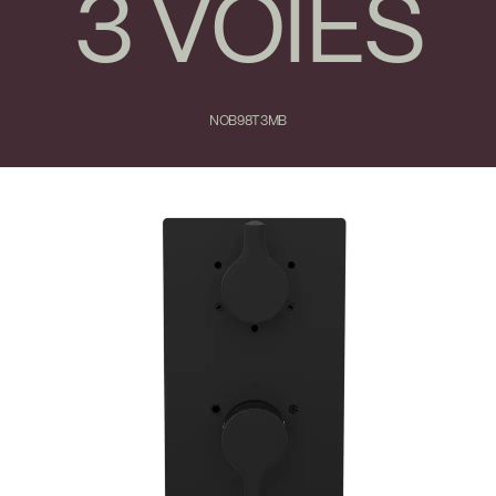
3 VOIES
NOB98T3MB
Fermer