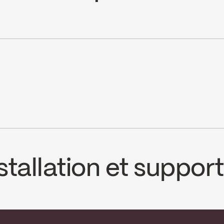
e website ↘
ble with 98TSR3 and 98TSR3PEX rough-ins
3 individual functions
cUPC
tallation et support
PECS
NOB98T3MB