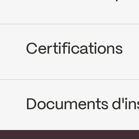
Go to the website ↘
Go to th
Limited Lifetime Warranty
Valve Compatibility : Trim compati
Certifications
Valve Direction : 3 way diverter with 
Thermostatic valve
Code / Original: NOB98TS3TCP
ADA
Documents d'ins
INSTRUCTIONS
NOB98T3MB
S