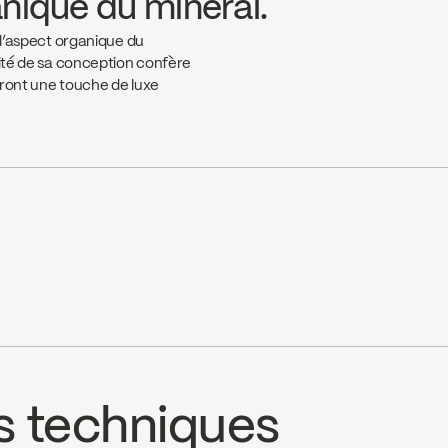
anique du minéral.
 l’aspect organique du
lité de sa conception confère
eront une touche de luxe
ênes
EMCO LTD
e website ↘
Go to the website ↘
s techniques
oule