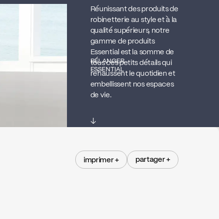
Réunissant des produits de
robinetterie au style et à la
qualité supérieurs, notre
gamme de produits
Essential est la somme de
BÉLANGER
tous ces petits détails qui
ESSENTIAL
rehaussent le quotidien et
embellissent nos espaces
de vie.
↓
partager +
imprimer +
partager +
imprimer +