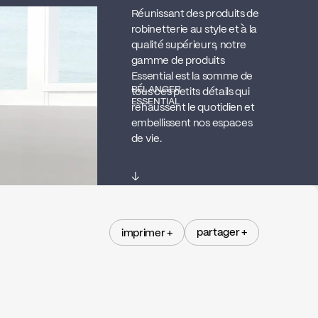
Réunissant des produits de
robinetterie au style et à la
qualité supérieurs, notre
gamme de produits
Essential est la somme de
BÉLANGER
tous ces petits détails qui
ESSENTIAL
rehaussent le quotidien et
embellissent nos espaces
de vie.
↓
partager +
imprimer +
partager +
imprimer +