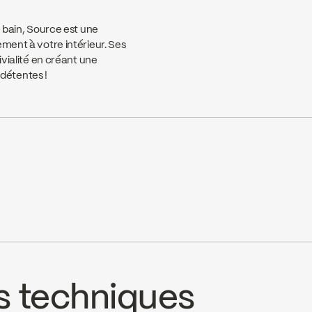
e bain, Source est une
ement à votre intérieur. Ses
ivialité en créant une
détentes !
ênes
EMCO LTD
e website ↘
Go to the website ↘
s techniques
oule