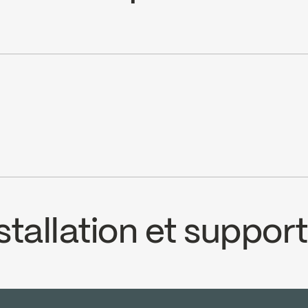
e website ↘
équilibrée, FC9AC010
patible avec les installations primaires des
cUPC
tallation et support
ECS
SOU99VTMB
Temp Limit Calibrati