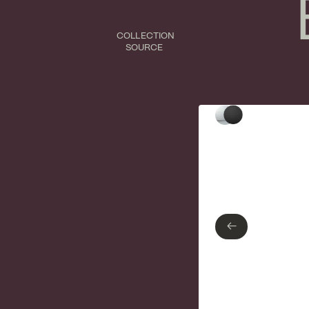
COLLECTION
SOURCE
Type de finition
Chrome poli
Noir mat
←
←