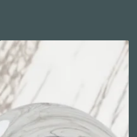
Download ↘
Dow