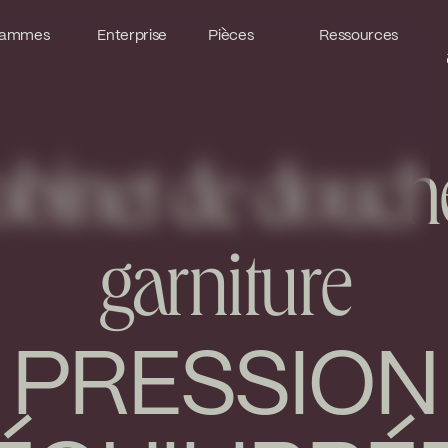
ammes
ammes
Enterprise
Enterprise
Pièces
Pièces
Ressources
Ressources
binet de douch
garniture
PRESSION