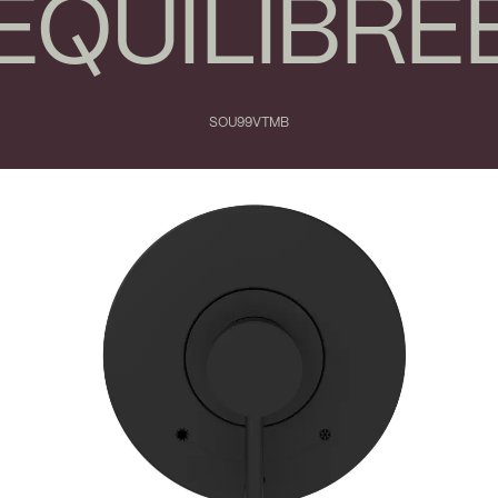
ÉQUILIBRÉ
SOU99VTMB
Fermer