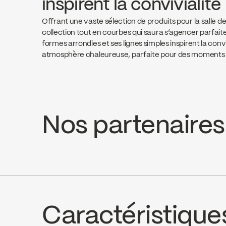
inspirent la convivialité
Offrant une vaste sélection de produits pour la salle d
collection tout en courbes qui saura s’agencer parfait
formes arrondies et ses lignes simples inspirent la conv
atmosphère chaleureuse, parfaite pour des moments 
Nos partenaires
Aquifier Distribution LTD
Desch
Go to the website ↘
Go to th
Caractéristique
Wolseley Canada
J.U. H