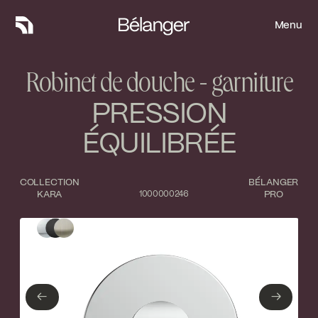
Menu
Menu
Robinet de douche - garniture
PRESSION
ÉQUILIBRÉE
COLLECTION
BÉLANGER
KARA
1000000246
PRO
Type de finition
Fermer
Chrome poli
Noir mat
←
→