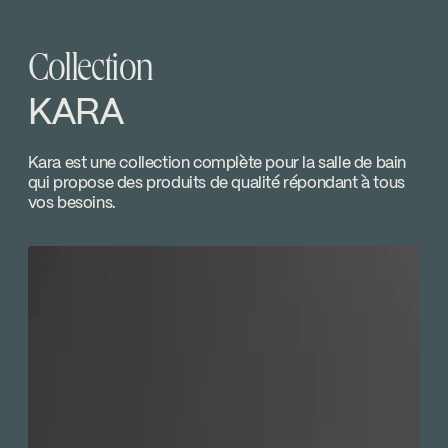
interrompue
Download ↘
HD Supply
Collection
SPECS
1000000246
Go to the website ↘
Download ↘
KARA
Marcel Baril
Temp Limit Calibration FC9AC010_FC9AC010
Kara est une collection complète pour la salle de bain
Go to the website ↘
qui propose des produits de qualité répondant à tous
Download ↘
vos besoins.
Plomberie du Coteau
Go to the website ↘
SUTTON
Go to the website ↘