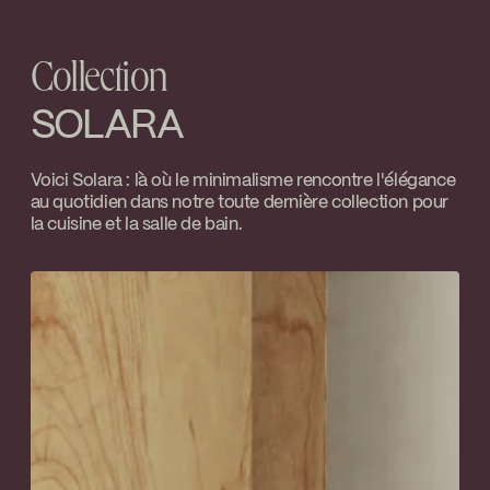
interrompue
Download ↘
Collection
SPECS
SOL100TCP
Download ↘
SOLARA
Voici Solara : là où le minimalisme rencontre l'élégance
au quotidien dans notre toute dernière collection pour
la cuisine et la salle de bain.