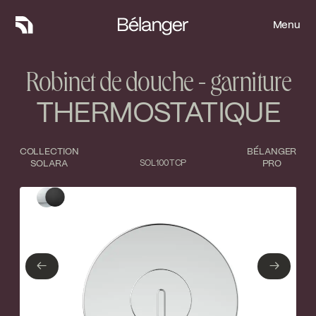
Menu
Menu
Robinet de douche - garniture
THERMOSTATIQUE
COLLECTION
BÉLANGER
SOLARA
SOL100TCP
PRO
Type de finition
Fermer
Chrome poli
Noir mat
←
→
←
→