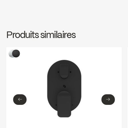
cUPC
INSTRUCTIONS
99ST
Download ↘
Produits similaires
SPECS
99ST
Download ↘
←
→
←
→