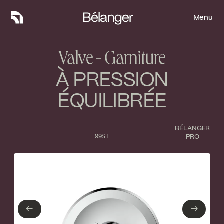
Menu
Menu
Valve - Garniture
À PRESSION
ÉQUILIBRÉE
BÉLANGER
99ST
PRO
Type de finition
Fermer
No items found.
←
→